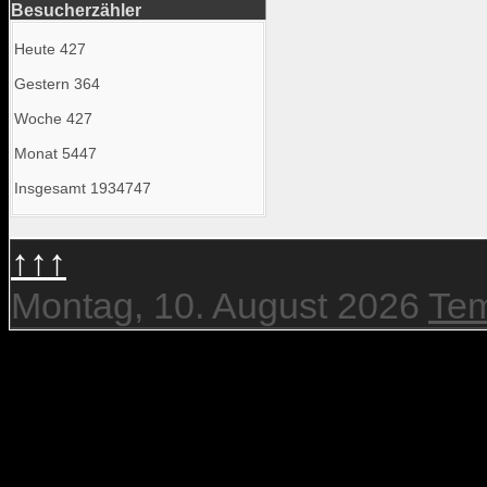
Besucherzähler
Heute
427
Gestern
364
Woche
427
Monat
5447
Insgesamt
1934747
↑↑↑
Montag, 10. August 2026
Tem