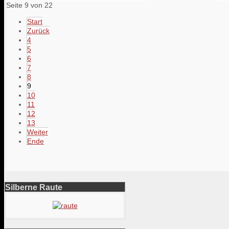
Seite 9 von 22
Start
Zurück
4
5
6
7
8
9
10
11
12
13
Weiter
Ende
Silberne Raute