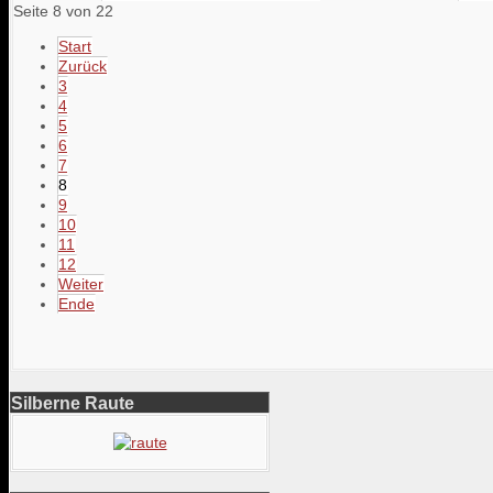
Seite 8 von 22
Start
Zurück
3
4
5
6
7
8
9
10
11
12
Weiter
Ende
Silberne Raute