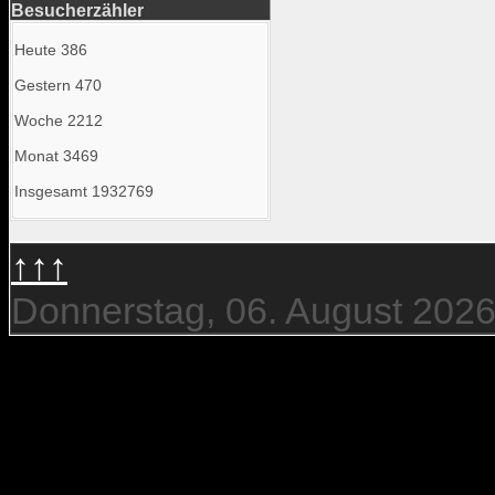
Besucherzähler
Heute
386
Gestern
470
Woche
2212
Monat
3469
Insgesamt
1932769
↑↑↑
Donnerstag, 06. August 202