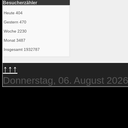
Besucherzähler
Heute
404
Gestern
470
Woche
2230
Monat
3487
Insgesamt
1932787
↑↑↑
Donnerstag, 06. August 202